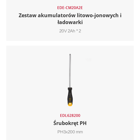
EDE-CM20A2E
Zestaw akumulatorów litowo-jonowych i
ładowarki
20V 2Ah * 2
EDL628200
Śrubokręt PH
PH3x200 mm