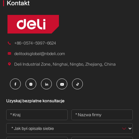
Kontakt

+86-0574-5997-6624

delitoolsglobal@nbdeli.com

Deli Industrial Zone, Ninghai, Ningbo, Zhejiang, China





Uzyskaj bezpłatne konsultacje