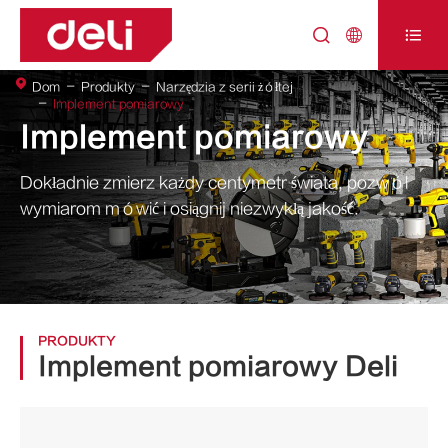



Dom
Produkty
Narzędzia z serii żółtej
Implement pomiarowy
Implement pomiarowy
Dokładnie zmierz każdy centymetr świata, pozwól
wymiarom mówić i osiągnij niezwykłą jakość.
PRODUKTY
Implement pomiarowy Deli