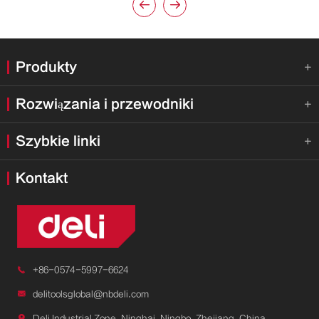


Produkty

Rozwiązania i przewodniki

Szybkie linki

Kontakt

+86-0574-5997-6624

delitoolsglobal@nbdeli.com

Deli Industrial Zone, Ninghai, Ningbo, Zhejiang, China